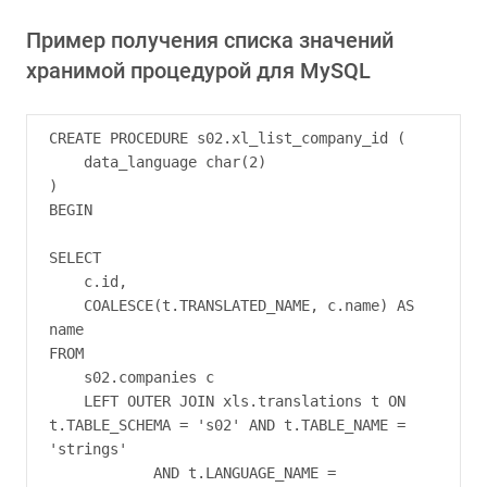
Пример получения списка значений
хранимой процедурой для MySQL
CREATE PROCEDURE s02.xl_list_company_id (

    data_language char(2)

)

BEGIN

SELECT

    c.id,

    COALESCE(t.TRANSLATED_NAME, c.name) AS 
name

FROM

    s02.companies c

    LEFT OUTER JOIN xls.translations t ON 
t.TABLE_SCHEMA = 's02' AND t.TABLE_NAME = 
'strings'

            AND t.LANGUAGE_NAME = 