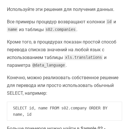
Используйте эти решения для получения данных.
Все примеры процедур возвращают колонки
и
id
из таблицы
.
name
s02.companies
Кроме того, в процедурах показан простой способ
перевода списков значений на любой язык с
использованием таблицы
и
xls.translations
параметра
.
@data_language
Конечно, можно реализовать собственное решение
для перевода или просто использовать обычный
SELECT, например:
SELECT id, name FROM s02.company ORDER BY 
Больше примеров можно найти в
Sample 02 -