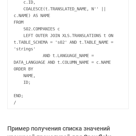
    c.ID,

    COALESCE(t.TRANSLATED_NAME, N'' || 
c.NAME) AS NAME

FROM

    S02.COMPANIES c

    LEFT OUTER JOIN XLS.TRANSLATIONS t ON 
t.TABLE_SCHEMA = 's02' AND t.TABLE_NAME = 
'strings'

            AND t.LANGUAGE_NAME = 
DATA_LANGUAGE AND t.COLUMN_NAME = c.NAME

ORDER BY

    NAME,

    ID;

END;

Пример получения списка значений