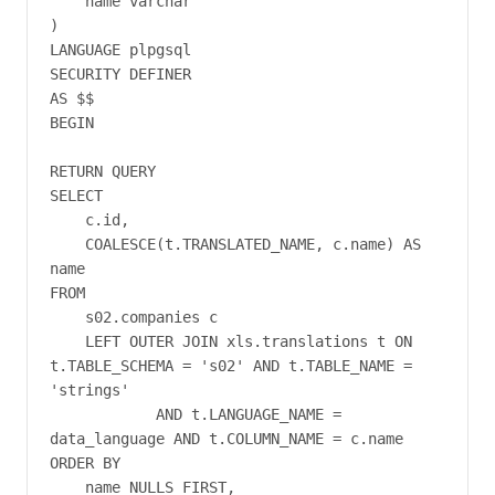
    name varchar

)

LANGUAGE plpgsql

SECURITY DEFINER

AS $$

BEGIN

RETURN QUERY

SELECT

    c.id,

    COALESCE(t.TRANSLATED_NAME, c.name) AS 
name

FROM

    s02.companies c

    LEFT OUTER JOIN xls.translations t ON 
t.TABLE_SCHEMA = 's02' AND t.TABLE_NAME = 
'strings'

            AND t.LANGUAGE_NAME = 
data_language AND t.COLUMN_NAME = c.name

ORDER BY

    name NULLS FIRST,
