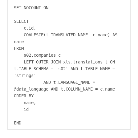
SET NOCOUNT ON

SELECT

    c.id,

    COALESCE(t.TRANSLATED_NAME, c.name) AS 
name

FROM

    s02.companies c

    LEFT OUTER JOIN xls.translations t ON 
t.TABLE_SCHEMA = 's02' AND t.TABLE_NAME = 
'strings'

            AND t.LANGUAGE_NAME = 
@data_language AND t.COLUMN_NAME = c.name

ORDER BY

    name,

    id
