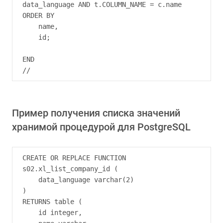
data_language AND t.COLUMN_NAME = c.name

ORDER BY

    name,

    id;

END

Пример получения списка значений
хранимой процедурой для PostgreSQL
CREATE OR REPLACE FUNCTION 
s02.xl_list_company_id (

    data_language varchar(2)

)

RETURNS table (

    id integer,
