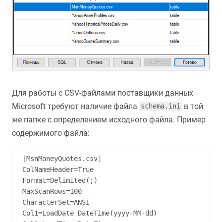
Для работы с CSV-файлами поставщики данных
Microsoft требуют наличие файла
в той
schema.ini
же папке с определением исходного файла. Пример
содержимого файла:
[MsnMoneyQuotes.csv]

ColNameHeader=True

Format=Delimited(;)

MaxScanRows=100

CharacterSet=ANSI

Col1=LoadDate DateTime(yyyy-MM-dd)
