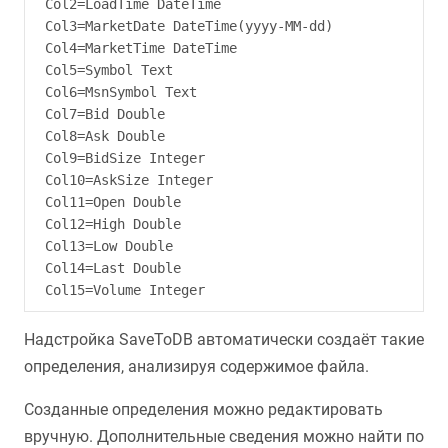
Col2=LoadTime DateTime

Col3=MarketDate DateTime(yyyy-MM-dd)

Col4=MarketTime DateTime

Col5=Symbol Text

Col6=MsnSymbol Text

Col7=Bid Double

Col8=Ask Double

Col9=BidSize Integer

Col10=AskSize Integer

Col11=Open Double

Col12=High Double

Col13=Low Double

Col14=Last Double

Надстройка SaveToDB автоматически создаёт такие
определения, анализируя содержимое файла.
Созданные определения можно редактировать
вручную. Дополнительные сведения можно найти по