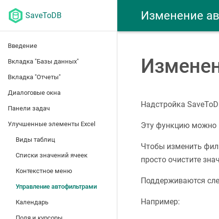
Изменение ав
SaveToDB
Введение
Изменен
Вкладка "Базы данных"
Вкладка "Отчеты"
Диалоговые окна
Надстройка SaveToDB
Панели задач
Улучшенные элементы Excel
Эту функцию можно 
Виды таблиц
Чтобы изменить филь
Списки значений ячеек
просто очистите знач
Контекстное меню
Поддерживаются следу
Управление автофильтрами
Например:
Календарь
Поля и курсоры